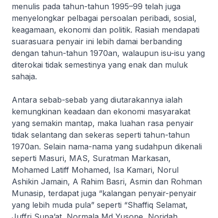
menulis pada tahun-tahun 1995–99 telah juga
menyelongkar pelbagai persoalan peribadi, sosial,
keagamaan, ekonomi dan politik. Rasiah mendapati
suarasuara penyair ini lebih damai berbanding
dengan tahun-tahun 1970an, walaupun isu-isu yang
diterokai tidak semestinya yang enak dan muluk
sahaja.
Antara sebab-sebab yang diutarakannya ialah
kemungkinan keadaan dan ekonomi masyarakat
yang semakin mantap, maka luahan rasa penyair
tidak selantang dan sekeras seperti tahun-tahun
1970an. Selain nama-nama yang sudahpun dikenali
seperti Masuri, MAS, Suratman Markasan,
Mohamed Latiff Mohamed, Isa Kamari, Norul
Ashikin Jamain, A Rahim Basri, Asmin dan Rohman
Munasip, terdapat juga “kalangan penyair-penyair
yang lebih muda pula” seperti “Shaffiq Selamat,
Juffri Supa’at, Normala Md Yusope, Noridah