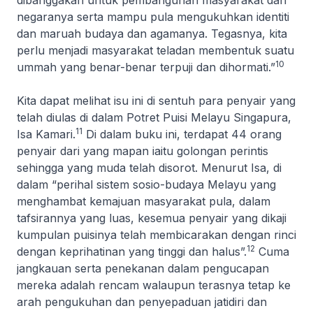
dibanggakan untuk pembangunan masyarakat dan
negaranya serta mampu pula mengukuhkan identiti
dan maruah budaya dan agamanya. Tegasnya, kita
perlu menjadi masyarakat teladan membentuk suatu
10
ummah yang benar-benar terpuji dan dihormati.”
Kita dapat melihat isu ini di sentuh para penyair yang
telah diulas di dalam Potret Puisi Melayu Singapura,
11
Isa Kamari.
Di dalam buku ini, terdapat 44 orang
penyair dari yang mapan iaitu golongan perintis
sehingga yang muda telah disorot. Menurut Isa, di
dalam “perihal sistem sosio-budaya Melayu yang
menghambat kemajuan masyarakat pula, dalam
tafsirannya yang luas, kesemua penyair yang dikaji
kumpulan puisinya telah membicarakan dengan rinci
12
dengan keprihatinan yang tinggi dan halus”.
Cuma
jangkauan serta penekanan dalam pengucapan
mereka adalah rencam walaupun terasnya tetap ke
arah pengukuhan dan penyepaduan jatidiri dan