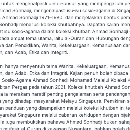
an untuk mengenalpasti unsur-unsur yang mempengaruhi pe
mad Sonhadji, mengenalpasti isu-isu sosio-agama di Singa
h Ahmad Sonhadji 1971–1980, dan menjelaskan bentuk pemi
nhadji menerusi koleksi khutbahnya. Dapatan kajian me
t isu sosio-agama dalam koleksi khutbah Ahmad Sonhadji
pada empat tema utama, iaitu al-Quran dan Hubungan den
ya dan Pendidikan; Wanita, Kekeluargaan, Kemanusiaan da
 dan Adab, Etika dan Integriti.
s ini hanya menyentuh tema Wanita, Kekeluargaan, Kemanus
 dan Adab, Etika dan Integriti. Kajian penuh boleh dibaca 
n Sosio-Agama Ahmad Sonhadji Mohamad Melalui Koleksi 
bitan Pergas pada tahun 2021. Koleksi khutbah Ahmad Sonh
a ia merakam naratif penting pengalaman serta pandangan
su yang dihadapi masyarakat Melayu Singapura. Pemikiran 
n panduan yang disampaikan melalui koleksi khutbah ini te
rakat Singapura melalui cabaran kehidupan dengan bijak
 Ia juga membuktikan bahawa Ahmad Sonhadji bukan sahaja
g mufasir al-Quran di kawasan Nusantara, bahkan boleh d