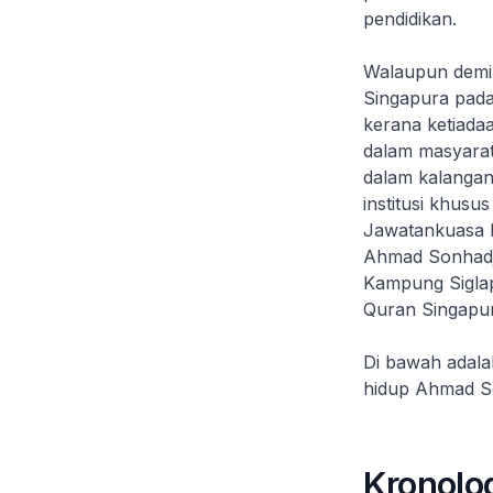
pendidikan.
Walaupun demik
Singapura pada 
kerana ketiada
dalam masyarat
dalam kalanga
institusi khus
Jawatankuasa I
Ahmad Sonhadji 
Kampung Siglap 
Quran Singapur
Di bawah adalah
hidup Ahmad Son
Kronolo