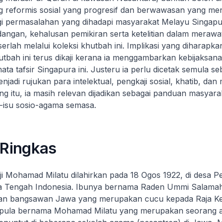
g reformis sosial yang progresif dan berwawasan yang m
agi permasalahan yang dihadapi masyarakat Melayu Singapu
angan, kehalusan pemikiran serta ketelitian dalam merawa
erlah melalui koleksi khutbah ini. Implikasi yang diharapka
utbah ini terus dikaji kerana ia menggambarkan kebijaksan
mata tafsir Singapura ini. Justeru ia perlu dicetak semula s
jadi rujukan para intelektual, pengkaji sosial, khatib, dan
g itu, ia masih relevan dijadikan sebagai panduan masyara
-isu sosio-agama semasa.
 Ringkas
 Mohamad Milatu dilahirkan pada 18 Ogos 1922, di desa P
a Tengah Indonesia. Ibunya bernama Raden Ummi Salama
nan bangsawan Jawa yang merupakan cucu kepada Raja Ke
 pula bernama Mohamad Milatu yang merupakan seorang