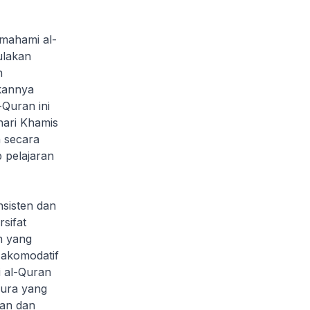
mahami al-
ulakan
h
kannya
-Quran
ini
hari Khamis
 secara
 pelajaran
sisten dan
sifat
n yang
 akomodatif
 al-Quran
pura yang
an dan