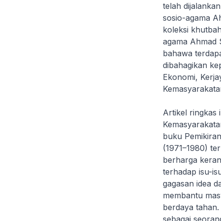
telah dijalank
sosio-agama Ah
koleksi khutba
agama Ahmad So
bahawa terdapa
dibahagikan ke
Ekonomi, Kerja
Kemasyarakatan;
Artikel ringka
Kemasyarakatan,
buku
Pemikira
(1971–1980)
ter
berharga keran
terhadap isu-i
gagasan idea da
membantu masya
berdaya tahan.
sebagai seoran