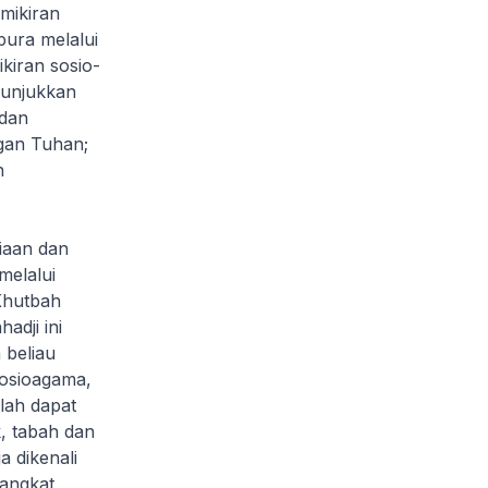
mikiran
pura melalui
kiran sosio-
nunjukkan
 dan
gan Tuhan;
n
iaan dan
melalui
Khutbah
adji ini
 beliau
sosioagama,
lah dapat
, tabah dan
 dikenali
iangkat