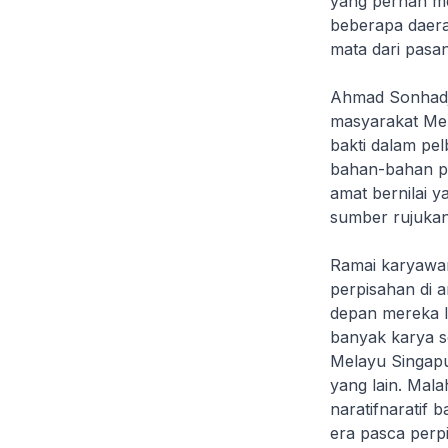
yang pernah me
beberapa daerah
mata dari pasan
Ahmad Sonhadji
masyarakat Mel
bakti dalam pel
bahan-bahan pe
amat bernilai 
sumber rujukan
Ramai karyawan
perpisahan di 
depan mereka l
banyak karya se
Melayu Singapu
yang lain. Mal
naratifnaratif 
era pasca perp