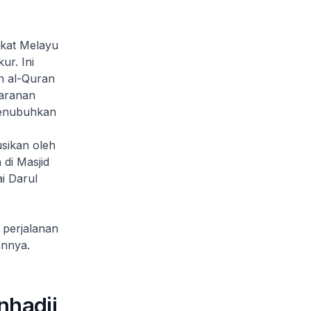
kat Melayu
ur. Ini
n al-Quran
saranan
menubuhkan
sikan oleh
 di Masjid
i Darul
 perjalanan
annya.
nhadji