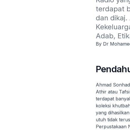
terdapat b
dan dikaj.
Kekeluarg
Adab, Etik
By Dr Mohamed
Pendah
Ahmad Sonhadji 
Athir
atau
Tafsi
terdapat banyak
koleksi khutba
yang dihasilkan
utuh tidak teru
Perpustakaan N