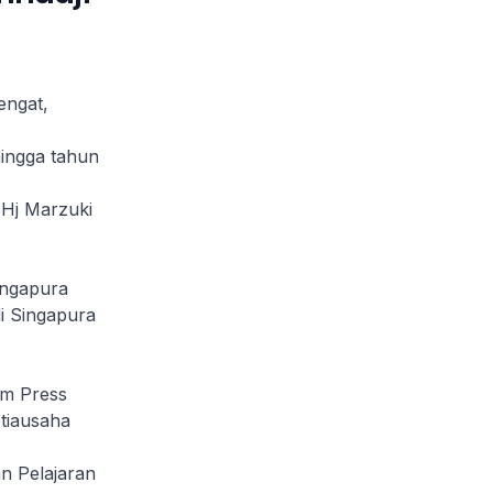
engat,
hingga tahun
Hj Marzuki
ingapura
i Singapura
am Press
tiausaha
n Pelajaran