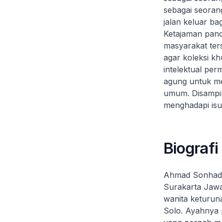
sebagai seoran
jalan keluar b
Ketajaman pand
masyarakat ters
agar koleksi kh
intelektual per
agung untuk men
umum. Disampin
menghadapi isu
Biografi
Ahmad Sonhadji
Surakarta Jaw
wanita keturu
Solo. Ayahnya