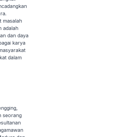
encadangkan
ra.
t masalah
n adalah
aan dan daya
ebagai karya
 masyarakat
kat dalam
engging,
h seorang
sultanan
 agamawan