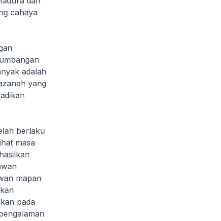
Madura dan
ang cahaya
gan
 sumbangan
anyak adalah
hazanah yang
jadikan
lah berlaku
ihat masa
hasilkan
yawan
awan mapan
lkan
lkan pada
 pengalaman