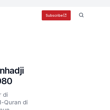
Subscribe
nhadji
980
di 
l-Quran di 
mun 