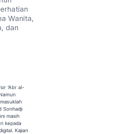
erhatian 
a Wanita, 
 dan 
sir ‘Abr al-
. Namun
ermasuklah
 Sonhadji
ni masih
zin kepada
ital. Kajian