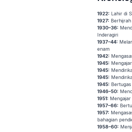
1922:
Lahir di 
1927:
Berhijrah
1930–36:
Menda
Inderagiri
1937–44:
Melanj
enam
1942:
Mengasas
1945:
Mengajar 
1945:
Mendirika
1945:
Mendirika
1945:
Bertugas 
1946–50:
Mence
1951:
Mengajar 
1957–66:
Bertu
1957:
Mengasask
bahagian pendi
1958–60:
Menja