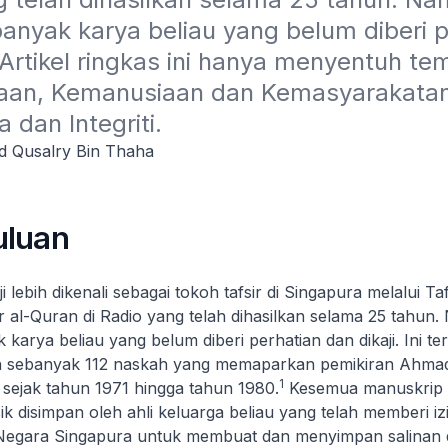
anyak karya beliau yang belum diberi p
 Artikel ringkas ini hanya menyentuh tem
aan, Kemanusiaan dan Kemasyarakatan,
a dan Integriti.
 Qusalry Bin Thaha
uluan
lebih dikenali sebagai tokoh tafsir di Singapura melalui
Taf
r al-Quran di Radio
yang telah dihasilkan selama 25 tahun
 karya beliau yang belum diberi perhatian dan dikaji. Ini t
h sebanyak 112 naskah yang memaparkan pemikiran Ahmad
1
 sejak tahun 1971 hingga tahun 1980.
Kesemua manuskrip i
sik disimpan oleh ahli keluarga beliau yang telah memberi i
egara Singapura untuk membuat dan menyimpan salinan dig