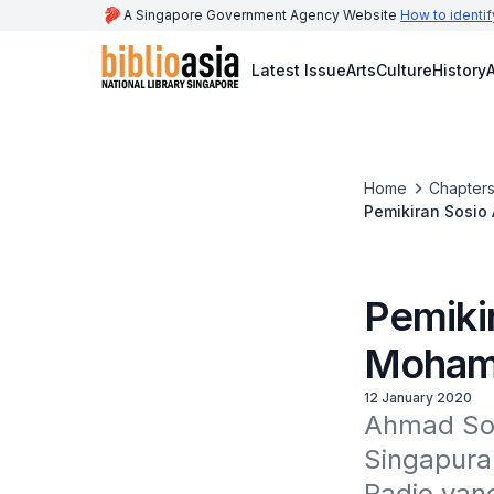
A Singapore Government Agency Website
How to identif
Latest Issue
Arts
Culture
History
A
Home
Chapters
Pemikiran Sosio
Pemiki
Mohama
12 January 2020
Ahmad Sonh
Singapura 
Radio yan