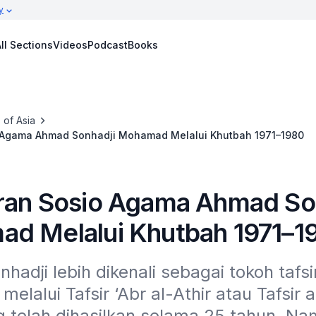
y
ll Sections
Videos
Podcast
Books
 of Asia
 Agama Ahmad Sonhadji Mohamad Melalui Khutbah 1971–1980
ran Sosio Agama Ahmad So
d Melalui Khutbah 1971–1
adji lebih dikenali sebagai tokoh tafsir 
melalui Tafsir ‘Abr al-Athir atau Tafsir a
g telah dihasilkan selama 25 tahun. Na