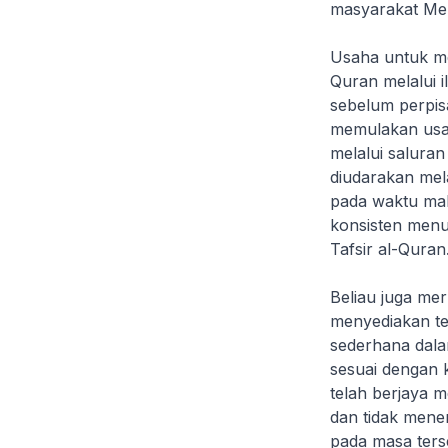
masyarakat Me
Usaha untuk me
Quran melalui 
sebelum perpis
memulakan usah
melalui salura
diudarakan mel
pada waktu mal
konsisten menu
Tafsir al-Quran
Beliau juga me
menyediakan tek
sederhana dala
sesuai dengan 
telah berjaya 
dan tidak mene
pada masa ter