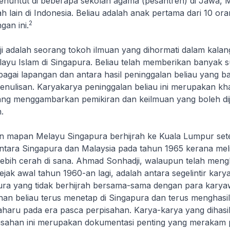
nuntut di beberapa sekolah agama (pesantren) di Jawa, 
 lain di Indonesia. Beliau adalah anak pertama dari 10 or
2
gan ini.
 adalah seorang tokoh ilmuan yang dihormati dalam kalan
ayu Islam di Singapura. Beliau telah memberikan banyak
bagai lapangan dan antara hasil peninggalan beliau yang b
nulisan. Karyakarya peninggalan beliau ini merupakan k
yang menggambarkan pemikiran dan keilmuan yang boleh di
.
 mapan Melayu Singapura berhijrah ke Kuala Lumpur sete
antara Singapura dan Malaysia pada tahun 1965 kerana mel
ebih cerah di sana. Ahmad Sonhadji, walaupun telah meng
jak awal tahun 1960-an lagi, adalah antara segelintir kar
ra yang tidak berhijrah bersama-sama dengan para kary
ahan beliau terus menetap di Singapura dan terus menghasi
baharu pada era pasca perpisahan. Karya-karya yang dihasi
isahan ini merupakan dokumentasi penting yang merakam