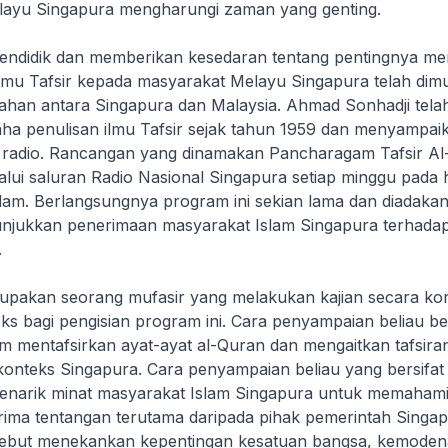
layu Singapura mengharungi zaman yang genting.
ndidik dan memberikan kesedaran tentang pentingnya me
ilmu Tafsir kepada masyarakat Melayu Singapura telah dim
ahan antara Singapura dan Malaysia. Ahmad Sonhadji tela
a penulisan ilmu Tafsir sejak tahun 1959 dan menyampai
n radio. Rancangan yang dinamakan
Pancharagam Tafsir Al
alui saluran Radio Nasional Singapura setiap minggu pada 
am. Berlangsungnya program ini sekian lama dan diadakan
njukkan penerimaan masyarakat Islam Singapura terhadap
.
rupakan seorang mufasir yang melakukan kajian secara kon
s bagi pengisian program ini. Cara penyampaian beliau ber
m mentafsirkan ayat-ayat al-Quran dan mengaitkan tafsira
konteks Singapura. Cara penyampaian beliau yang bersifat
menarik minat masyarakat Islam Singapura untuk memahami
rima tentangan terutama daripada pihak pemerintah Singa
sebut menekankan kepentingan kesatuan bangsa, kemoden