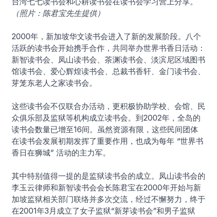
台湾七七读书会和心耕读书会在读书会学习营上分享。
（照片：陈君宝先生提供）
2000年，新加坡华文读书会进入了新的发展阶段。八个
活跃的读书会开始携手合作，共同举办世界书香日活动：
新智读书会、凤山读书会、茶渊读书会、淡滨尼区域图书
馆读书会、爱心辉煌读书会、总裁书香轩、金门读书会、
芽笼东老人之家读书会。
这些读书会不仅联合办活动，更积极协助学校、会馆、民
众俱乐部及监狱等机构成立读书会。到2002年，全岛的
读书会数量已增至16间。虽然资源有限，这些民间团体
在读书会发展初期发挥了重要作用，也成为每年 “世界书
香日在狮城” 活动的主力军。
其中特别值得一提的是监狱读书会的成立。凤山读书会的
李玉云律师和新智读书会会长陈君宝在2000年开始与新
加坡监狱相关部门联络并多次交流，经过不懈努力，终于
在2001年3月成立了女子监狱“新芽读书会”和男子监狱