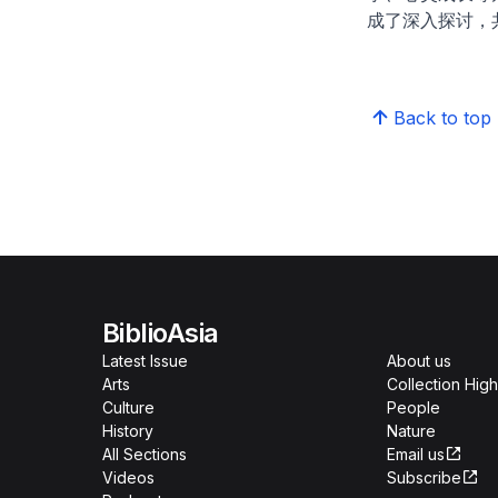
成了深入探讨，
Back to top
BiblioAsia
Latest Issue
About us
Arts
Collection High
Culture
People
History
Nature
All Sections
Email us
Videos
Subscribe