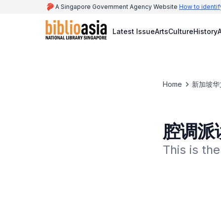
A Singapore Government Agency Website
How to identif
Latest Issue
Arts
Culture
History
A
Home
新加坡华
腔调派
This is t