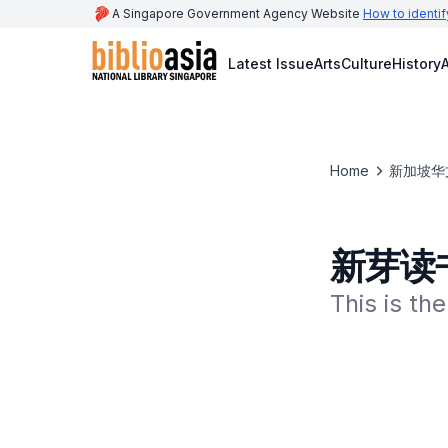
A Singapore Government Agency Website
How to identif
Latest Issue
Arts
Culture
History
A
Home
新加坡华
新芽读
This is t