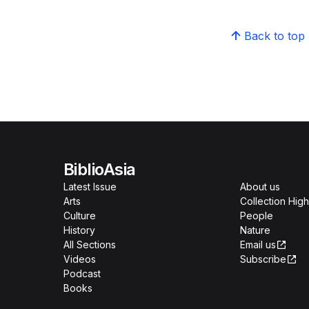
Back to top
BiblioAsia
Latest Issue
About us
Arts
Collection High
Culture
People
History
Nature
All Sections
Email us
Videos
Subscribe
Podcast
Books